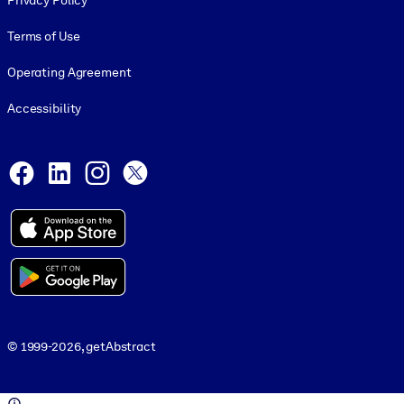
Privacy Policy
Terms of Use
Operating Agreement
Accessibility
Social and Apps
Facebook
LinkedIn
Instagram
X
© 1999-2026, getAbstract
© 1999-2026, getAbstract