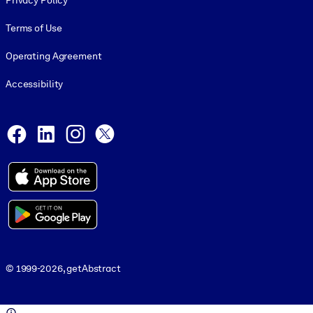
Privacy Policy
Terms of Use
Operating Agreement
Accessibility
Social and Apps
Facebook
LinkedIn
Instagram
X
© 1999-2026, getAbstract
© 1999-2026, getAbstract