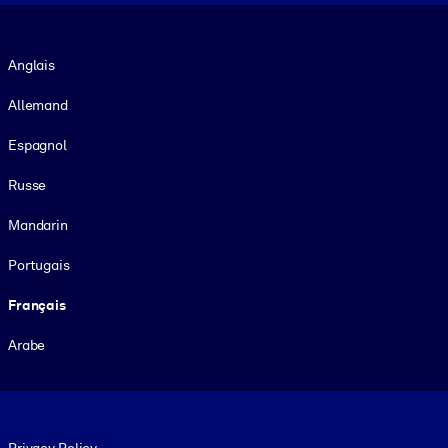
Langue
Anglais
Allemand
Espagnol
Russe
Mandarin
Portugais
Français
Arabe
Footer legal