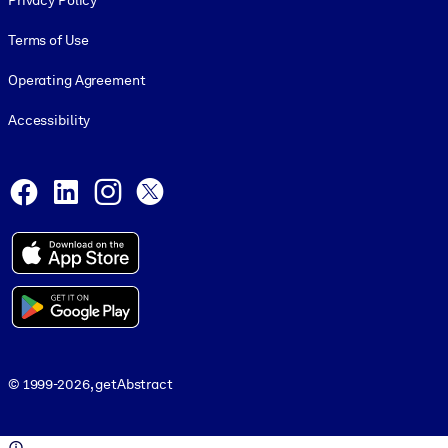
Privacy Policy
Terms of Use
Operating Agreement
Accessibility
Social and Apps
Facebook
LinkedIn
Instagram
X
© 1999-2026, getAbstract
© 1999-2026, getAbstract