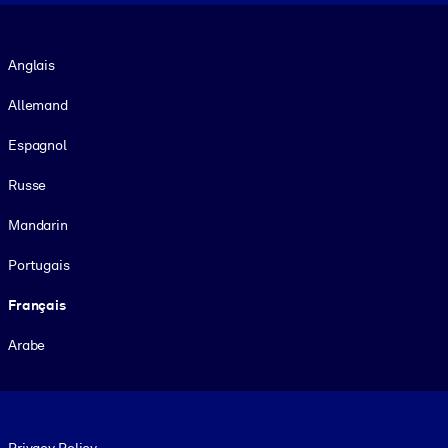
Langue
Anglais
Allemand
Espagnol
Russe
Mandarin
Portugais
Français
Arabe
Footer legal