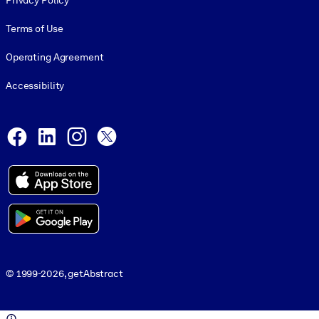
Privacy Policy
Terms of Use
Operating Agreement
Accessibility
Social and Apps
Facebook
LinkedIn
Instagram
X
© 1999-2026, getAbstract
© 1999-2026, getAbstract