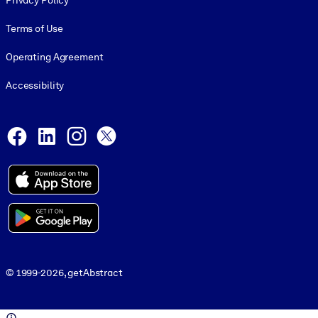
Privacy Policy
Terms of Use
Operating Agreement
Accessibility
Social and Apps
Facebook
LinkedIn
Instagram
X
© 1999-2026, getAbstract
© 1999-2026, getAbstract