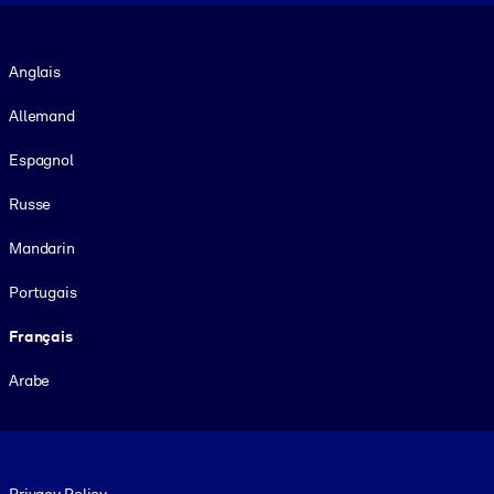
Langue
Anglais
Allemand
Espagnol
Russe
Mandarin
Portugais
Français
Arabe
Footer legal