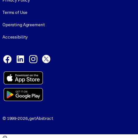
Privacy Policy
Terms of Use
Operating Agreement
Accessibility
Social and Apps
Facebook
LinkedIn
Instagram
X
© 1999-2026, getAbstract
© 1999-2026, getAbstract