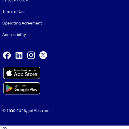
Privacy Policy
Terms of Use
Operating Agreement
Accessibility
Social and Apps
Facebook
LinkedIn
Instagram
X
© 1999-2026, getAbstract
© 1999-2026, getAbstract