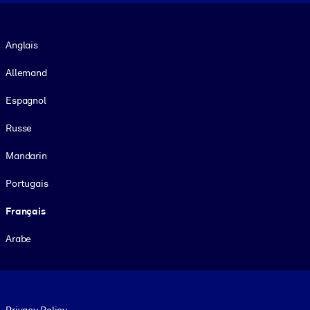
Langue
Anglais
Allemand
Espagnol
Russe
Mandarin
Portugais
Français
Arabe
Footer legal