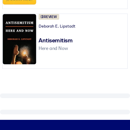
Construa uma força de trabalho mais saudável e resiliente.
REVIEW
POR SISTEMA
Para LMS/LXP
Deborah E. Lipstadt
Leve conhecimento verificado e conciso para seu LMS/LXP para
Antisemitism
resultados de aprendizagem mais sólidos.
Here and Now
Para bibliotecas corporativas
Enriqueça sua biblioteca corporativa com conhecimento de
negócios confiável e pronto para uso.
Para sistemas de IA
Alimente seus sistemas de IA com conhecimento confiável e
estruturado para melhorar os resultados.