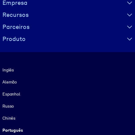
Visually hidden Text
Empresa
Recursos
Parceiros
Produto
Idioma
Inglês
Alemão
Espanhol
Russo
Chinês
Português