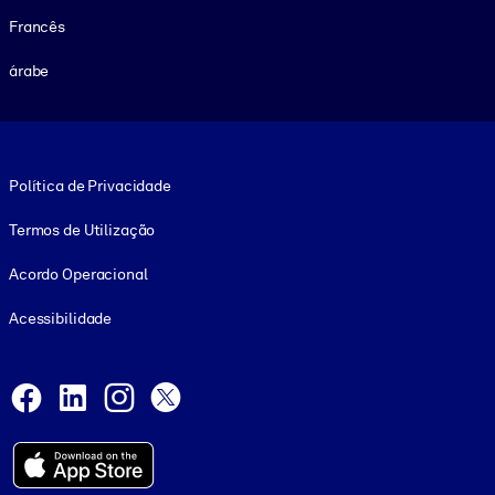
Francês
árabe
Footer legal
Política de Privacidade
Termos de Utilização
Acordo Operacional
Acessibilidade
Social and Apps
Facebook
LinkedIn
Instagram
X