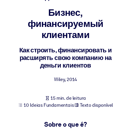
Construa uma força de trabalho mais saudável e resiliente.
Бизнес,
финансируемый
POR SISTEMA
Para LMS/LXP
клиентами
Leve conhecimento verificado e conciso para seu LMS/LXP para
resultados de aprendizagem mais sólidos.
Как строить, финансировать и
Para bibliotecas corporativas
расширять свою компанию на
Enriqueça sua biblioteca corporativa com conhecimento de
деньги клиентов
negócios confiável e pronto para uso.
Wiley
,
2014
Para sistemas de IA
Alimente seus sistemas de IA com conhecimento confiável e
estruturado para melhorar os resultados.
15 min. de leitura
10 Ideias Fundamentais
Texto disponível
Sobre o que é?