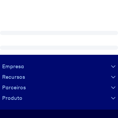
Visually hidden Text
Empresa
Recursos
Parceiros
Produto