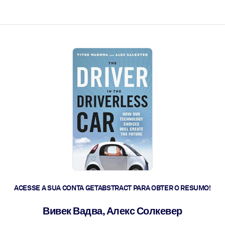
 a ação rápida.
 futuro.
ACESSE A SUA CONTA GETABSTRACT PARA OBTER O RESUMO!
Вивек Вадва, Алекс Солкевер