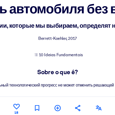
ь автомобиля без 
sultados de aprendizagem mais sólidos.
гии, которые мы выбираем, определят 
s confiável e pronto para uso.
Berrett-Koehler
,
2017
10 Ideias Fundamentais
urado para melhorar os resultados.
Sobre o que é?
ный технологический прогресс не может отменить решающей 
18