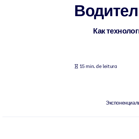
Водител
POR SISTEMA
Para LMS/LXP
Leve conhecimento verificado e conciso para seu LMS/LXP para re
Как техноло
Para bibliotecas corporativas
Enriqueça sua biblioteca corporativa com conhecimento de negócio
Para sistemas de IA
15 min. de leitura
Alimente seus sistemas de IA com conhecimento confiável e estrut
Экспоненциаль