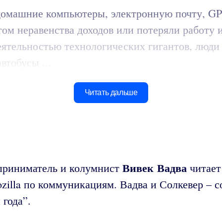
омашние компьютеры, электронную почту, GPS
ом неравенства доходов или потеряли работу и
ятельностью технологических гигантов, люди 
втобусы ...
Читать дальше
Вивек Вадва
дприниматель и колумнист
читает
zilla по коммуникациям. Вадва и Солкевер – с
 года”.