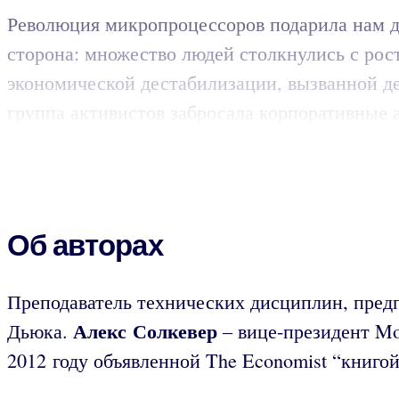
Революция микропроцессоров подарила нам д
сторона: множество людей столкнулись с рост
экономической дестабилизации, вызванной де
группа активистов забросала корпоративные а
Об авторах
Преподаватель технических дисциплин, пре
Алекс Солкевер
Дьюка.
– вице-президент Mo
2012 году объявленной The Economist “книгой