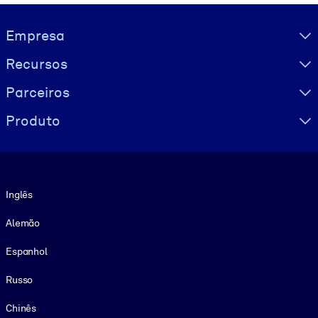
Visually hidden Text
Empresa
Recursos
Parceiros
Produto
Idioma
Inglês
Alemão
Espanhol
Russo
Chinês