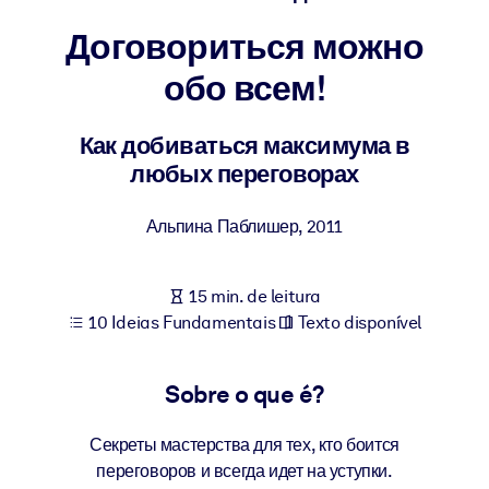
Construa uma força de trabalho mais saudável e resiliente.
Договориться можно
обо всем!
POR SISTEMA
Para LMS/LXP
Leve conhecimento verificado e conciso para seu LMS/LXP para
Как добиваться максимума в
resultados de aprendizagem mais sólidos.
любых переговорах
Para bibliotecas corporativas
Альпина Паблишер
,
2011
Enriqueça sua biblioteca corporativa com conhecimento de
negócios confiável e pronto para uso.
15 min. de leitura
Para sistemas de IA
10 Ideias Fundamentais
Texto disponível
Alimente seus sistemas de IA com conhecimento confiável e
estruturado para melhorar os resultados.
Sobre o que é?
Секреты мастерства для тех, кто боится
переговоров и всегда идет на уступки.