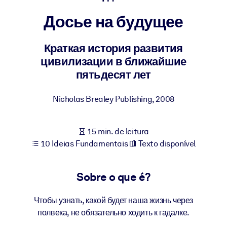
Construa uma força de trabalho mais saudável e resiliente.
Досье на будущее
POR SISTEMA
Para LMS/LXP
Краткая история развития
цивилизации в ближайшие
Leve conhecimento verificado e conciso para seu LMS/LXP para
пятьдесят лет
resultados de aprendizagem mais sólidos.
Para bibliotecas corporativas
Nicholas Brealey Publishing
,
2008
Enriqueça sua biblioteca corporativa com conhecimento de
negócios confiável e pronto para uso.
15 min. de leitura
Para sistemas de IA
10 Ideias Fundamentais
Texto disponível
Alimente seus sistemas de IA com conhecimento confiável e
estruturado para melhorar os resultados.
Sobre o que é?
Чтобы узнать, какой будет наша жизнь через
полвека, не обязательно ходить к гадалке.