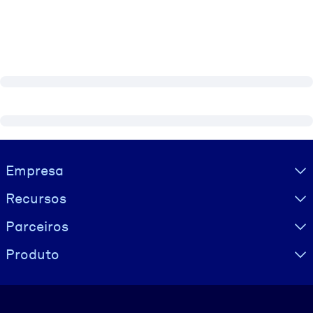
Visually hidden Text
Empresa
Recursos
Parceiros
Produto
Idioma