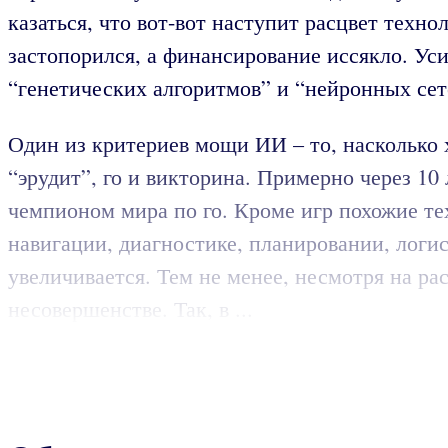
казаться, что вот-вот наступит расцвет техн
застопорился, а финансирование иссякло. Ус
“генетических алгоритмов” и “нейронных сет
Один из критериев мощи ИИ – то, насколько
“эрудит”, го и викторина. Примерно через 1
чемпионом мира по го. Кроме игр похожие те
навигации, диагностике, планировании, логи
увеличивается. Тем не менее, несмотря на р
несовершенстве. Так, в ...