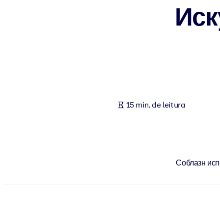
Иск
POR SISTEMA
Para LMS/LXP
Leve conhecimento verificado e conciso para seu LMS/LXP para re
Para bibliotecas corporativas
Enriqueça sua biblioteca corporativa com conhecimento de negócio
Para sistemas de IA
15 min. de leitura
Alimente seus sistemas de IA com conhecimento confiável e estrut
Соблазн исп