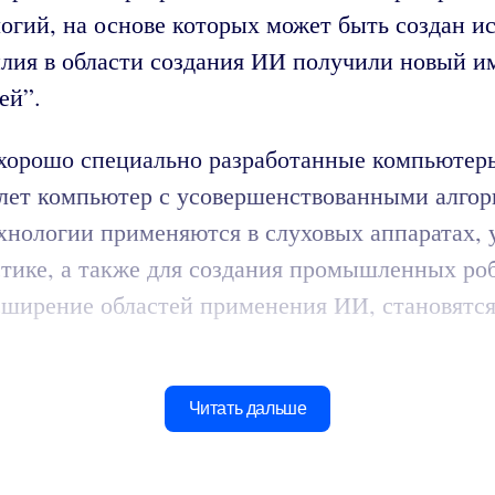
ологий, на основе которых может быть создан 
илия в области создания ИИ получили новый им
ей”.
 хорошо специально разработанные компьютеры
0 лет компьютер с усовершенствованными алго
хнологии применяются в слуховых аппаратах, у
стике, а также для создания промышленных ро
асширение областей применения ИИ, становятся
Читать дальше