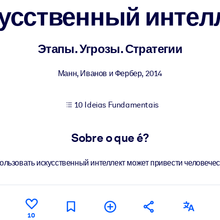
усственный интел
sultados de aprendizagem mais sólidos.
Этапы. Угрозы. Стратегии
s confiável e pronto para uso.
Манн, Иванов и Фербер
,
2014
10 Ideias Fundamentais
urado para melhorar os resultados.
Sobre o que é?
ользовать искусственный интеллект может привести человечест
10