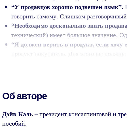
“У продавцов хорошо подвешен язык”.
Н
говорить самому. Слишком разговорчивый 
“Необходимо досконально знать продав
технический) имеет большое значение. Од
“Я должен верить в продукт, если хочу 
продукт покупатель. Для этого вы должны 
Об авторе
Дэйв Каль
– президент консалтинговой и тр
пособий.