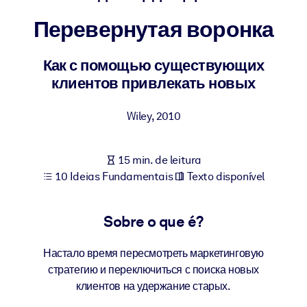
Construa uma força de trabalho mais saudável e resiliente.
Перевернутая воронка
POR SISTEMA
Para LMS/LXP
Как с помощью существующих
клиентов привлекать новых
Leve conhecimento verificado e conciso para seu LMS/LXP para
resultados de aprendizagem mais sólidos.
Wiley
,
2010
Para bibliotecas corporativas
Enriqueça sua biblioteca corporativa com conhecimento de
15 min. de leitura
negócios confiável e pronto para uso.
10 Ideias Fundamentais
Texto disponível
Para sistemas de IA
Alimente seus sistemas de IA com conhecimento confiável e
Sobre o que é?
estruturado para melhorar os resultados.
Настало время пересмотреть маркетинговую
стратегию и переключиться с поиска новых
клиентов на удержание старых.