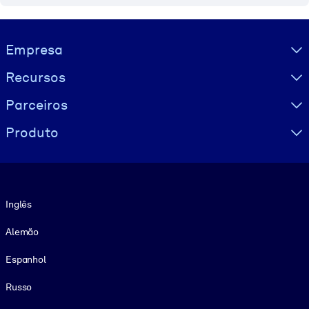
Visually hidden Text
Empresa
Recursos
Parceiros
Produto
Idioma
Inglês
Alemão
Espanhol
Russo