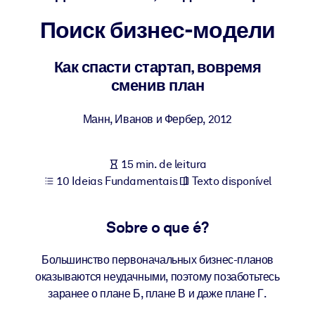
Construa uma força de trabalho mais saudável e resiliente.
Поиск бизнес-модели
POR SISTEMA
Para LMS/LXP
Как спасти стартап, вовремя
сменив план
Leve conhecimento verificado e conciso para seu LMS/LXP para
resultados de aprendizagem mais sólidos.
Манн, Иванов и Фербер
,
2012
Para bibliotecas corporativas
Enriqueça sua biblioteca corporativa com conhecimento de
15 min. de leitura
negócios confiável e pronto para uso.
10 Ideias Fundamentais
Texto disponível
Para sistemas de IA
Alimente seus sistemas de IA com conhecimento confiável e
Sobre o que é?
estruturado para melhorar os resultados.
Большинство первоначальных бизнес-планов
оказываются неудачными, поэтому позаботьтесь
заранее о плане Б, плане В и даже плане Г.