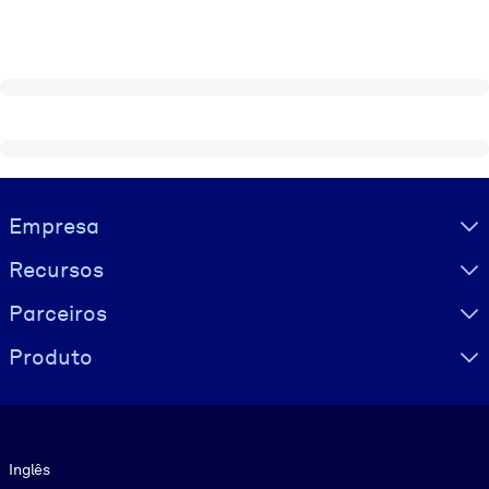
Visually hidden Text
Empresa
Recursos
Parceiros
Produto
Idioma
Inglês