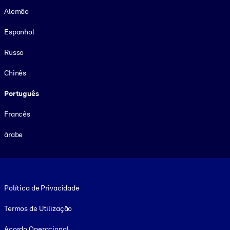
Alemão
Espanhol
Russo
Chinês
Português
Francês
árabe
Footer legal
Política de Privacidade
Termos de Utilização
Acordo Operacional