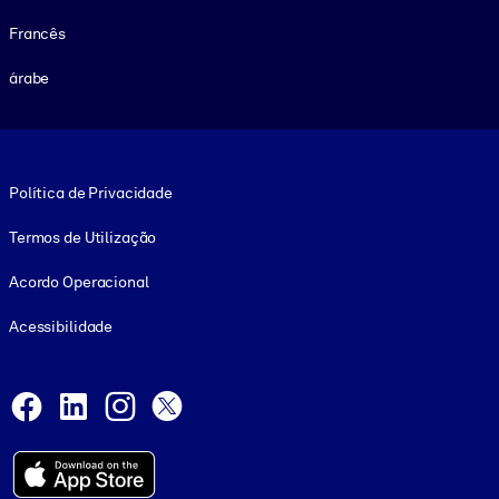
Francês
árabe
Footer legal
Política de Privacidade
Termos de Utilização
Acordo Operacional
Acessibilidade
Social and Apps
Facebook
LinkedIn
Instagram
X