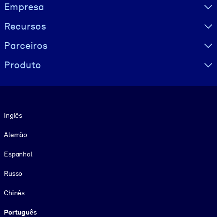
Visually hidden Text
Empresa
Recursos
Parceiros
Produto
Idioma
Inglês
Alemão
Espanhol
Russo
Chinês
Português