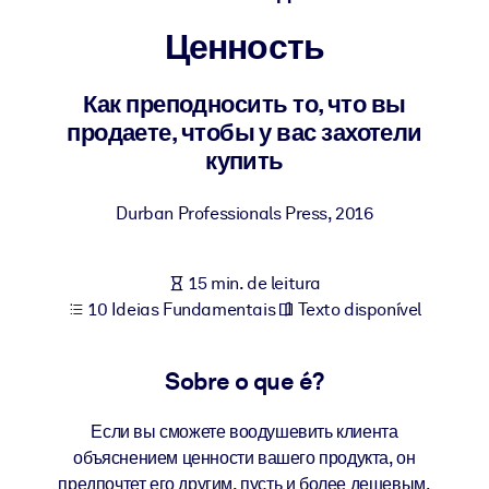
Construa uma força de trabalho mais saudável e resiliente.
Ценность
POR SISTEMA
Para LMS/LXP
Как преподносить то, что вы
продаете, чтобы у вас захотели
Leve conhecimento verificado e conciso para seu LMS/LXP para
купить
resultados de aprendizagem mais sólidos.
Para bibliotecas corporativas
Durban Professionals Press
,
2016
Enriqueça sua biblioteca corporativa com conhecimento de
negócios confiável e pronto para uso.
15 min. de leitura
Para sistemas de IA
10 Ideias Fundamentais
Texto disponível
Alimente seus sistemas de IA com conhecimento confiável e
estruturado para melhorar os resultados.
Sobre o que é?
Если вы сможете воодушевить клиента
объяснением ценности вашего продукта, он
предпочтет его другим, пусть и более дешевым.