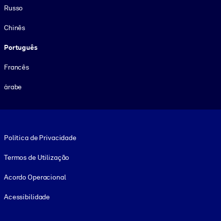
Russo
Chinês
Português
Francês
árabe
Footer legal
Política de Privacidade
Termos de Utilização
Acordo Operacional
Acessibilidade
Social and Apps