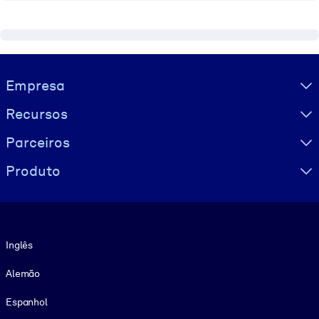
Visually hidden Text
Empresa
Recursos
Parceiros
Produto
Idioma
Inglês
Alemão
Espanhol