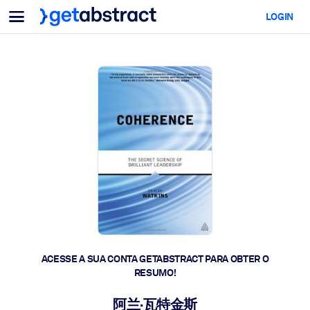
Menu
LOGIN
Para equipes e líderes
POR CASO DE USO
Para você
Upskilling em IA
Para sistemas de IA
Capacite seus colaboradores com habilidades essenciais de IA.
Desenvolvimento de liderança
Prepare seus líderes para a próxima era do trabalho.
Aprendizagem colaborativa
Facilite o aprendizado em equipe, a resolução de problemas reais 
a ação rápida.
Upskilling e Reskilling
Desenvolva as habilidades que sua força de trabalho precisa para 
ACESSE A SUA CONTA GETABSTRACT PARA OBTER O
futuro.
RESUMO!
Saúde e bem-estar
阿兰·瓦特金斯