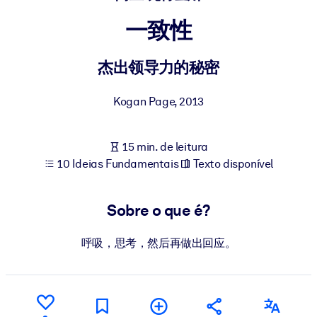
Construa uma força de trabalho mais saudável e resiliente.
一致性
POR SISTEMA
Para LMS/LXP
杰出领导力的秘密
Leve conhecimento verificado e conciso para seu LMS/LXP para
Kogan Page
,
2013
resultados de aprendizagem mais sólidos.
Para bibliotecas corporativas
15 min. de leitura
Enriqueça sua biblioteca corporativa com conhecimento de
10 Ideias Fundamentais
Texto disponível
negócios confiável e pronto para uso.
Para sistemas de IA
Sobre o que é?
Alimente seus sistemas de IA com conhecimento confiável e
estruturado para melhorar os resultados.
呼吸，思考，然后再做出回应。