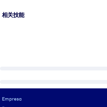
相关技能
Visually hidden Text
Empresa