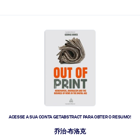
 a ação rápida.
 futuro.
ACESSE A SUA CONTA GETABSTRACT PARA OBTER O RESUMO!
乔治·布洛克