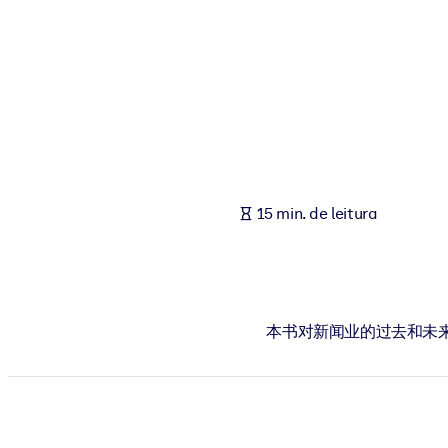
POR SISTEMA
Para LMS/LXP
Leve conhecimento verificado e conciso para seu LMS/LXP para re
Para bibliotecas corporativas
Enriqueça sua biblioteca corporativa com conhecimento de negócio
Para sistemas de IA
15 min. de leitura
Alimente seus sistemas de IA com conhecimento confiável e estrut
本书对新闻业的过去和未