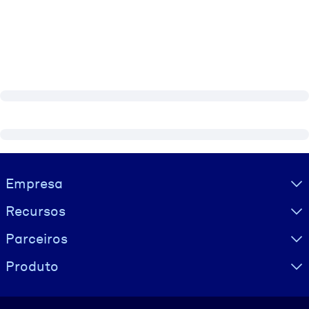
Visually hidden Text
Empresa
Recursos
Parceiros
Produto