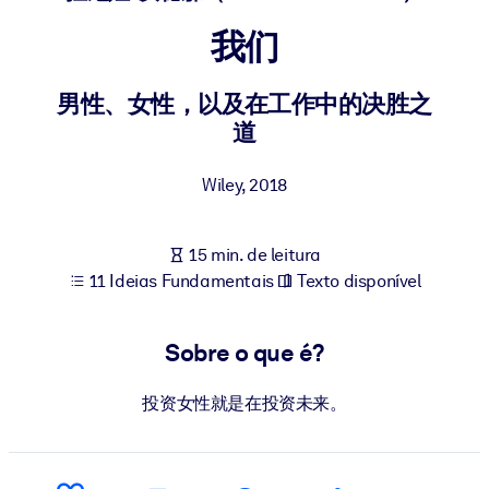
Construa uma força de trabalho mais saudável e resiliente.
我们
POR SISTEMA
Para LMS/LXP
男性、女性，以及在工作中的决胜之
道
Leve conhecimento verificado e conciso para seu LMS/LXP para
resultados de aprendizagem mais sólidos.
Wiley
,
2018
Para bibliotecas corporativas
Enriqueça sua biblioteca corporativa com conhecimento de
15 min. de leitura
negócios confiável e pronto para uso.
11 Ideias Fundamentais
Texto disponível
Para sistemas de IA
Alimente seus sistemas de IA com conhecimento confiável e
Sobre o que é?
estruturado para melhorar os resultados.
投资女性就是在投资未来。