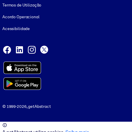
Termos de Utilização
Acordo Operacional
Acessibilidade
Social and Apps
Facebook
LinkedIn
Instagram
X
© 1999-2026, getAbstract
© 1999-2026, getAbstract