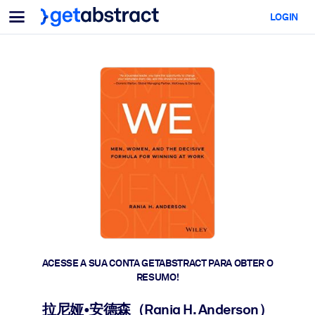
Menu
LOGIN
Para equipes e líderes
POR CASO DE USO
Para você
Upskilling em IA
Para sistemas de IA
Capacite seus colaboradores com habilidades essenciais de IA.
Desenvolvimento de liderança
Prepare seus líderes para a próxima era do trabalho.
Aprendizagem colaborativa
Facilite o aprendizado em equipe, a resolução de problemas reais 
a ação rápida.
Upskilling e Reskilling
Desenvolva as habilidades que sua força de trabalho precisa para 
ACESSE A SUA CONTA GETABSTRACT PARA OBTER O
futuro.
RESUMO!
Saúde e bem-estar
拉尼娅•安德森（Rania H. Anderson）