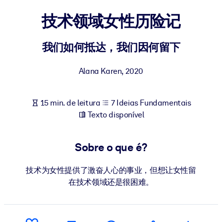
Construa uma força de trabalho mais saudável e resiliente.
技术领域女性历险记
POR SISTEMA
Para LMS/LXP
我们如何抵达，我们因何留下
Leve conhecimento verificado e conciso para seu LMS/LXP para
Alana Karen
,
2020
resultados de aprendizagem mais sólidos.
Para bibliotecas corporativas
15 min. de leitura
7 Ideias Fundamentais
Enriqueça sua biblioteca corporativa com conhecimento de
Texto disponível
negócios confiável e pronto para uso.
Para sistemas de IA
Sobre o que é?
Alimente seus sistemas de IA com conhecimento confiável e
estruturado para melhorar os resultados.
技术为女性提供了激奋人心的事业，但想让女性留
在技术领域还是很困难。