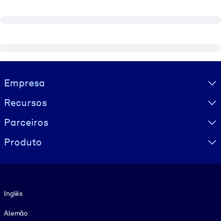
Visually hidden Text
Empresa
Recursos
Parceiros
Produto
Idioma
Inglês
Alemão