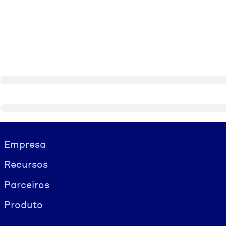
Visually hidden Text
Empresa
Recursos
Parceiros
Produto