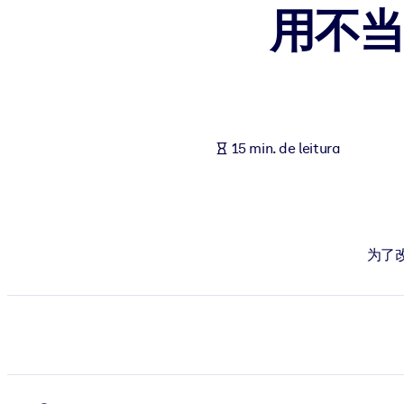
用不
POR SISTEMA
Para LMS/LXP
Leve conhecimento verificado e conciso para seu LMS/LXP para re
Para bibliotecas corporativas
Enriqueça sua biblioteca corporativa com conhecimento de negócio
15 min. de leitura
Para sistemas de IA
Alimente seus sistemas de IA com conhecimento confiável e estrut
为了