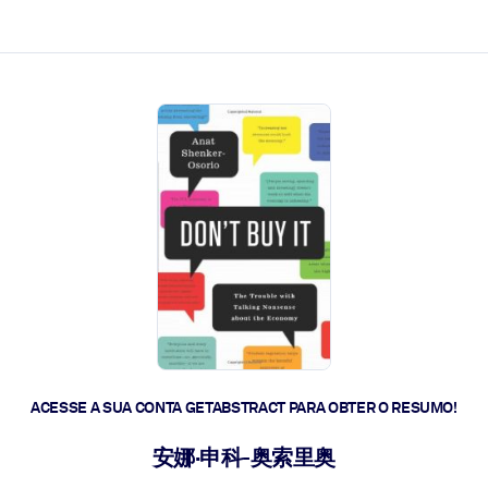
 a ação rápida.
 futuro.
ACESSE A SUA CONTA GETABSTRACT PARA OBTER O RESUMO!
安娜·申科-奥索里奥