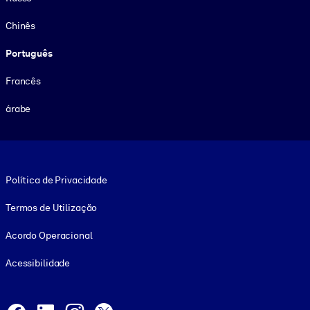
Chinês
Português
Francês
árabe
Footer legal
Política de Privacidade
Termos de Utilização
Acordo Operacional
Acessibilidade
Social and Apps