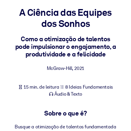
Construa uma força de trabalho mais saudável e resiliente.
A Ciência das Equipes
dos Sonhos
POR SISTEMA
Para LMS/LXP
Leve conhecimento verificado e conciso para seu LMS/LXP para
Como a otimização de talentos
resultados de aprendizagem mais sólidos.
pode impulsionar o engajamento, a
produtividade e a felicidade
Para bibliotecas corporativas
Enriqueça sua biblioteca corporativa com conhecimento de
McGraw-Hill
,
2021
negócios confiável e pronto para uso.
Para sistemas de IA
15 min. de leitura
8 Ideias Fundamentais
Alimente seus sistemas de IA com conhecimento confiável e
Áudio & Texto
estruturado para melhorar os resultados.
Sobre o que é?
Busque a otimização de talentos fundamentada