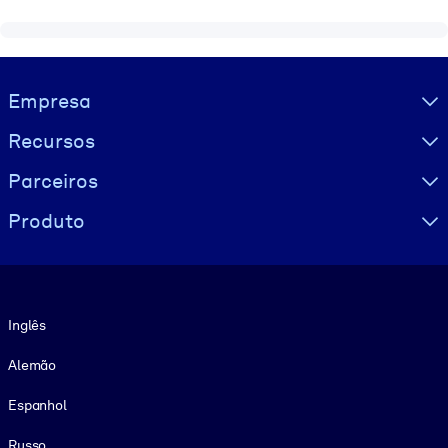
Visually hidden Text
Empresa
Recursos
Parceiros
Produto
Idioma
Inglês
Alemão
Espanhol
Russo