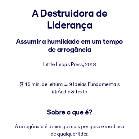
Construa uma força de trabalho mais saudável e resiliente.
A Destruidora de
Liderança
POR SISTEMA
Para LMS/LXP
Leve conhecimento verificado e conciso para seu LMS/LXP para
Assumir a humildade em um tempo
resultados de aprendizagem mais sólidos.
de arrogância
Para bibliotecas corporativas
Little Leaps Press
,
2018
Enriqueça sua biblioteca corporativa com conhecimento de
negócios confiável e pronto para uso.
15 min. de leitura
9 Ideias Fundamentais
Para sistemas de IA
Áudio & Texto
Alimente seus sistemas de IA com conhecimento confiável e
estruturado para melhorar os resultados.
Sobre o que é?
A arrogância é o inimigo mais perigoso e insidioso
de qualquer líder.