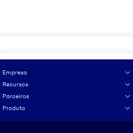
Visually hidden Text
Empresa
Recursos
Parceiros
Produto
Idioma