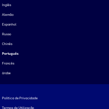
Inglês
Alemão
Espanhol
Russo
Chinês
Português
Francês
árabe
Footer legal
Política de Privacidade
Termos de Utilização