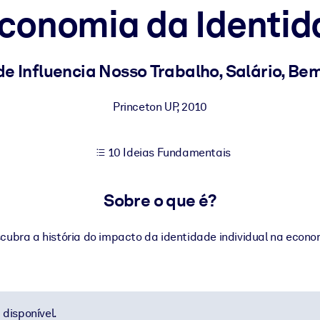
conomia da Identid
sultados de aprendizagem mais sólidos.
 Influencia Nosso Trabalho, Salário, Be
s confiável e pronto para uso.
Princeton UP
,
2010
10 Ideias Fundamentais
urado para melhorar os resultados.
Sobre o que é?
cubra a história do impacto da identidade individual na econo
disponível.