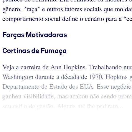
gênero, “raça” e outros fatores sociais que molda
comportamento social define o cenário para a “e
Forças Motivadoras
Cortinas de Fumaça
Veja a carreira de Ann Hopkins. Trabalhando nu
Washington durante a década de 1970, Hopkins ga
Departamento de Estado dos EUA. Esse negócio tro
ganhou visibilidade, mas acabou não sendo promov
seu estilo de gestão. Alguns até lhe pediram...