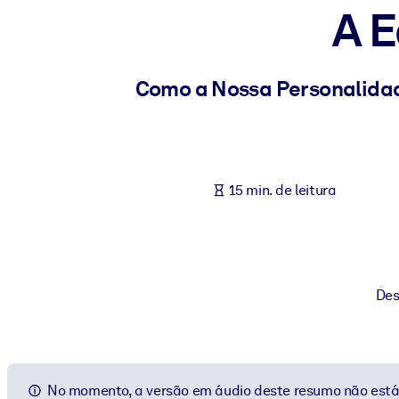
A E
POR SISTEMA
Para LMS/LXP
Leve conhecimento verificado e conciso para seu LMS/LXP para re
Como a Nossa Personalidade
Para bibliotecas corporativas
Enriqueça sua biblioteca corporativa com conhecimento de negócio
Para sistemas de IA
15 min. de leitura
Alimente seus sistemas de IA com conhecimento confiável e estrut
Des
No momento, a versão em áudio deste resumo não está 