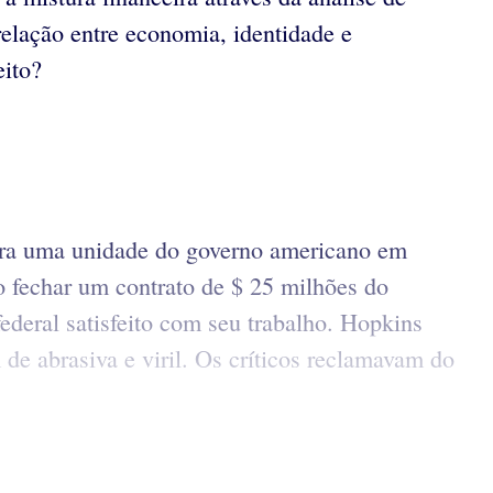
-relação entre economia, identidade e
eito?
para uma unidade do governo americano em
 fechar um contrato de $ 25 milhões do
deral satisfeito com seu trabalho. Hopkins
de abrasiva e viril. Os críticos reclamavam do