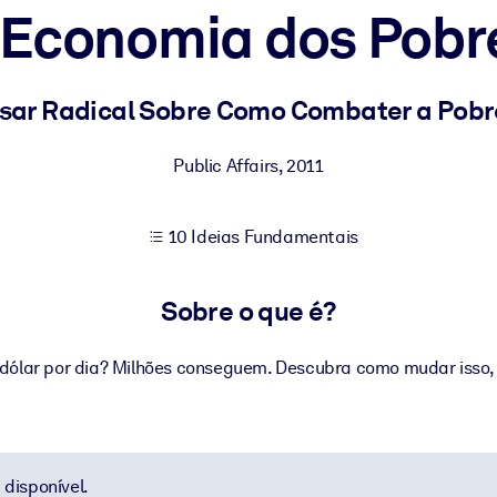
 Economia dos Pobr
sultados de aprendizagem mais sólidos.
ar Radical Sobre Como Combater a Pobr
s confiável e pronto para uso.
Public Affairs
,
2011
10 Ideias Fundamentais
urado para melhorar os resultados.
Sobre o que é?
1 dólar por dia? Milhões conseguem. Descubra como mudar isso
disponível.