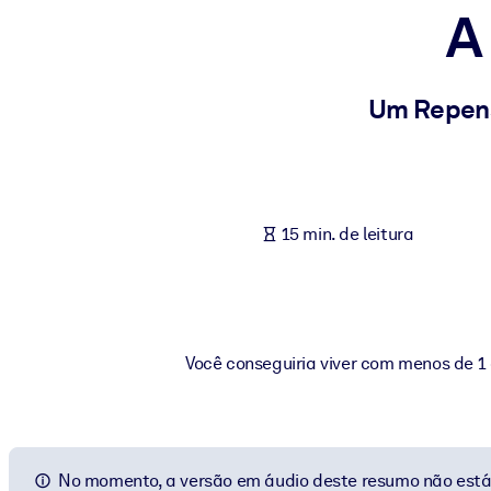
A
POR SISTEMA
Para LMS/LXP
Leve conhecimento verificado e conciso para seu LMS/LXP para re
Um Repens
Para bibliotecas corporativas
Enriqueça sua biblioteca corporativa com conhecimento de negócio
Para sistemas de IA
15 min. de leitura
Alimente seus sistemas de IA com conhecimento confiável e estrut
Você conseguiria viver com menos de 
No momento, a versão em áudio deste resumo não está 