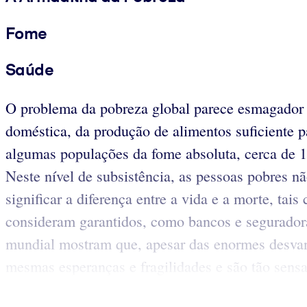
Fome
Saúde
O problema da pobreza global parece esmagador e
doméstica, da produção de alimentos suficiente pa
algumas populações da fome absoluta, cerca de 1
Neste nível de subsistência, as pessoas pobres 
significar a diferença entre a vida e a morte, tai
consideram garantidos, como bancos e seguradora
mundial mostram que, apesar das enormes desvan
mesmas esperanças e fragilidades e são tão sens