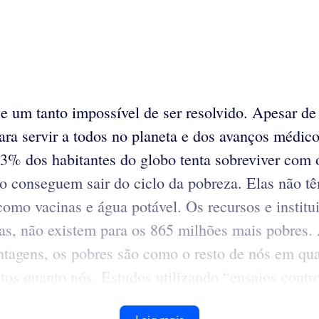
 um tanto impossível de ser resolvido. Apesar de
ra servir a todos no planeta e dos avanços médicos
3% dos habitantes do globo tenta sobreviver com o
não conseguem sair do ciclo da pobreza. Elas não
s como vacinas e água potável. Os recursos e instit
s, não existem para os 865 milhões mais pobres. 
tagens, os pobres são como o resto de nós em qua
atos quanto nós. Estudos utilizando “ensaios cont