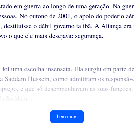
estado em guerra ao longo de uma geração. Na guer
soas. No outono de 2001, o apoio do poderio aér
, destituísse o débil governo talibã. A Aliança era
ovo o que ele mais desejava: segurança.
 foi uma escolha insensata. Ela surgiu em parte 
s a Saddam Hussein, como admitiram os responsáv
emprego, e que só desempenhavam as suas funções
ós Saddam...
Leia mais