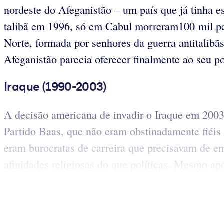
nordeste do Afeganistão – um país que já tinha 
talibã em 1996, só em Cabul morreram100 mil pes
Norte, formada por senhores da guerra antitalibãs
Afeganistão parecia oferecer finalmente ao seu p
Iraque (1990-2003)
A decisão americana de invadir o Iraque em 2003
Partido Baas, que não eram obstinadamente fiéi
eram burocratas de carreira que precisavam de 
afinidades religiosas do que políticas. Mesmo ap