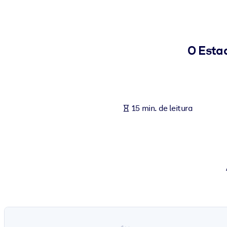
POR SISTEMA
Para LMS/LXP
Leve conhecimento verificado e conciso para seu LMS/LXP para re
O Esta
Para bibliotecas corporativas
Enriqueça sua biblioteca corporativa com conhecimento de negócio
Para sistemas de IA
15 min. de leitura
Alimente seus sistemas de IA com conhecimento confiável e estrut