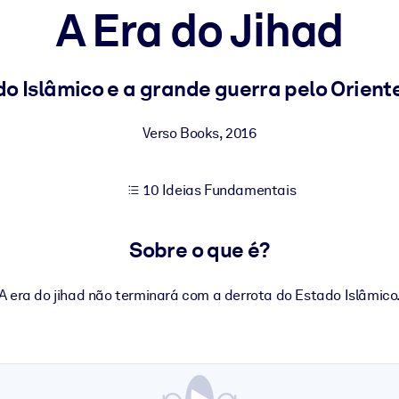
A Era do Jihad
sultados de aprendizagem mais sólidos.
do Islâmico e a grande guerra pelo Orient
s confiável e pronto para uso.
Verso Books
,
2016
10 Ideias Fundamentais
urado para melhorar os resultados.
Sobre o que é?
A era do jihad não terminará com a derrota do Estado Islâmico