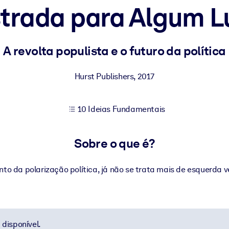
strada para Algum L
sultados de aprendizagem mais sólidos.
A revolta populista e o futuro da política
s confiável e pronto para uso.
Hurst Publishers
,
2017
10 Ideias Fundamentais
urado para melhorar os resultados.
Sobre o que é?
o da polarização política, já não se trata mais de esquerda ve
disponível.