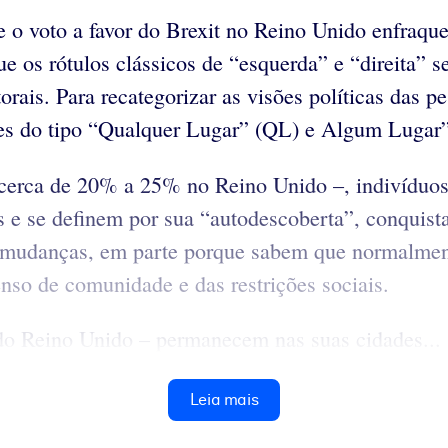
o voto a favor do Brexit no Reino Unido enfraquec
ue os rótulos clássicos de “esquerda” e “direita” 
rais. Para recategorizar as visões políticas das p
tores do tipo “Qualquer Lugar” (QL) e Algum Lugar
cerca de 20% a 25% no Reino Unido –, indivíduos
s e se definem por sua “autodescoberta”, conquistas
as mudanças, em parte porque sabem que normalmen
nso de comunidade e das restrições sociais.
do Reino Unido – permanecem nas suas cidades...
Leia mais