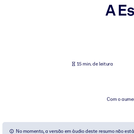
A E
POR SISTEMA
Para LMS/LXP
Leve conhecimento verificado e conciso para seu LMS/LXP para re
Para bibliotecas corporativas
Enriqueça sua biblioteca corporativa com conhecimento de negócio
Para sistemas de IA
15 min. de leitura
Alimente seus sistemas de IA com conhecimento confiável e estrut
Com o aument
No momento, a versão em áudio deste resumo não está 