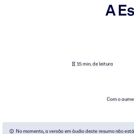
A E
POR SISTEMA
Para LMS/LXP
Leve conhecimento verificado e conciso para seu LMS/LXP para re
Para bibliotecas corporativas
Enriqueça sua biblioteca corporativa com conhecimento de negócio
Para sistemas de IA
15 min. de leitura
Alimente seus sistemas de IA com conhecimento confiável e estrut
Com o aument
No momento, a versão em áudio deste resumo não está 