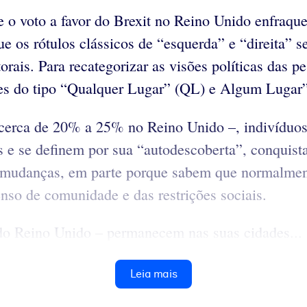
o voto a favor do Brexit no Reino Unido enfraquec
ue os rótulos clássicos de “esquerda” e “direita” 
rais. Para recategorizar as visões políticas das p
tores do tipo “Qualquer Lugar” (QL) e Algum Lugar
cerca de 20% a 25% no Reino Unido –, indivíduos
s e se definem por sua “autodescoberta”, conquistas
as mudanças, em parte porque sabem que normalmen
nso de comunidade e das restrições sociais.
do Reino Unido – permanecem nas suas cidades...
Leia mais