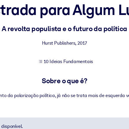
strada para Algum L
sultados de aprendizagem mais sólidos.
A revolta populista e o futuro da política
s confiável e pronto para uso.
Hurst Publishers
,
2017
10 Ideias Fundamentais
urado para melhorar os resultados.
Sobre o que é?
o da polarização política, já não se trata mais de esquerda ve
disponível.