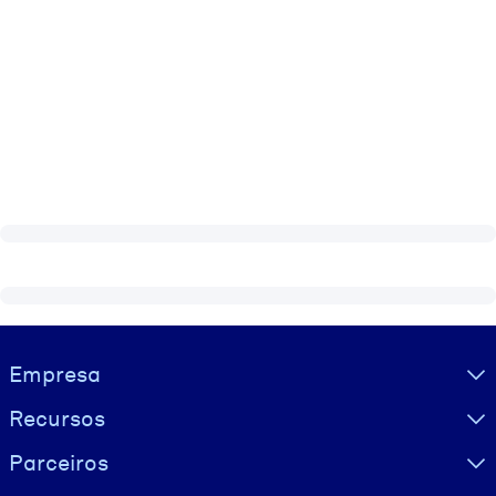
Visually hidden Text
Empresa
Recursos
Parceiros