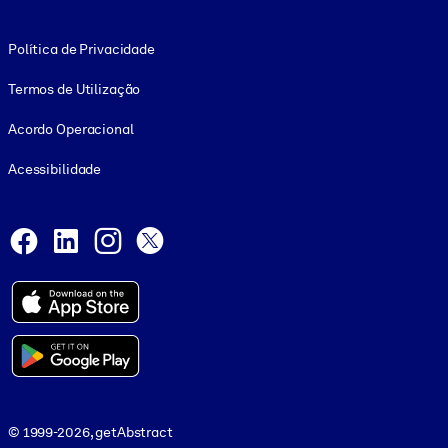
Footer legal
Política de Privacidade
Termos de Utilização
Acordo Operacional
Acessibilidade
Social and Apps
Facebook
LinkedIn
Instagram
X
© 1999-2026, getAbstract
© 1999-2026, getAbstract