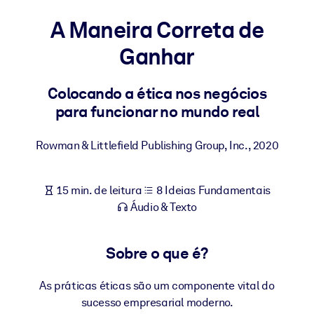
Construa uma força de trabalho mais saudável e resiliente.
A Maneira Correta de
Ganhar
POR SISTEMA
Para LMS/LXP
Leve conhecimento verificado e conciso para seu LMS/LXP para
Colocando a ética nos negócios
resultados de aprendizagem mais sólidos.
para funcionar no mundo real
Para bibliotecas corporativas
Rowman & Littlefield Publishing Group, Inc.
,
2020
Enriqueça sua biblioteca corporativa com conhecimento de
negócios confiável e pronto para uso.
15 min. de leitura
8 Ideias Fundamentais
Para sistemas de IA
Áudio & Texto
Alimente seus sistemas de IA com conhecimento confiável e
estruturado para melhorar os resultados.
Sobre o que é?
As práticas éticas são um componente vital do
sucesso empresarial moderno.