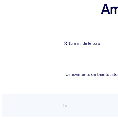
Am
POR SISTEMA
Para LMS/LXP
Leve conhecimento verificado e conciso para seu LMS/LXP para re
Para bibliotecas corporativas
Enriqueça sua biblioteca corporativa com conhecimento de negócio
15 min. de leitura
Para sistemas de IA
Alimente seus sistemas de IA com conhecimento confiável e estrut
O movimento ambientalista 
1×