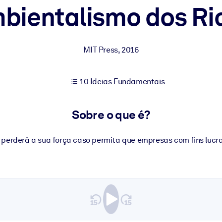
bientalismo dos Ri
sultados de aprendizagem mais sólidos.
MIT Press
,
2016
s confiável e pronto para uso.
10 Ideias Fundamentais
urado para melhorar os resultados.
Sobre o que é?
perderá a sua força caso permita que empresas com fins lucr