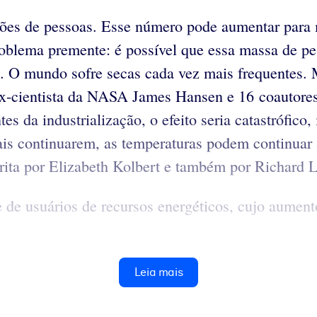
ões de pessoas. Esse número pode aumentar para 
oblema premente: é possível que essa massa de pe
s. O mundo sofre secas cada vez mais frequentes. 
 ex-cientista da NASA James Hansen e 16 coautores
es da industrialização, o efeito seria catastrófic
is continuarem, as temperaturas podem continuar a 
rita por Elizabeth Kolbert e também por Richard 
 de usuários de recursos energéticos, cujo aumen
Leia mais