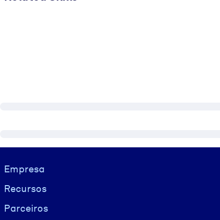
Visually hidden Text
Empresa
Recursos
Parceiros