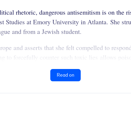
itical rhetoric, dangerous antisemitism is on the r
Studies at Emory University in Atlanta. She struct
eague and from a Jewish student.
urope and asserts that she felt compelled to respon
g to forcefully counter such toxic lies allows pois
Read on