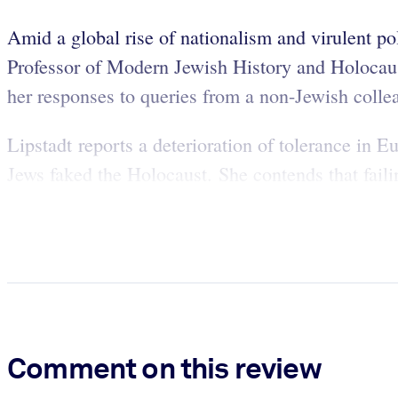
Amid a global rise of nationalism and virulent pol
Professor of Modern Jewish History and Holocaust 
her responses to queries from a non-Jewish coll
Lipstadt reports a deterioration of tolerance in E
Jews faked the Holocaust. She contends that failin
Comment on this review