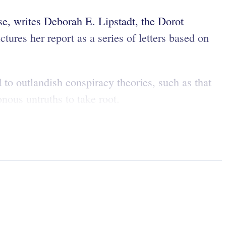
ise, writes Deborah E. Lipstadt, the Dorot
ures her report as a series of letters based on
d to outlandish conspiracy theories, such as that
onous untruths to take root.