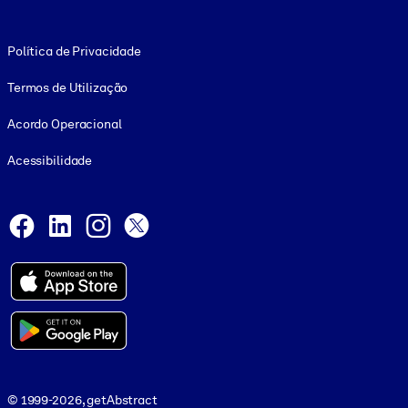
Footer legal
Política de Privacidade
Termos de Utilização
Acordo Operacional
Acessibilidade
Social and Apps
Facebook
LinkedIn
Instagram
X
© 1999-2026, getAbstract
© 1999-2026, getAbstract