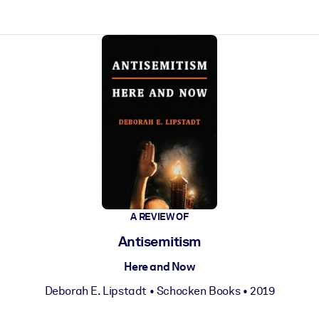
 a ação rápida.
A REVIEW OF
 futuro.
Antisemitism
Here and Now
Deborah E. Lipstadt
•
Schocken Books
• 2019