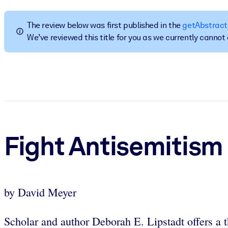
POR SISTEMA
Para LMS/LXP
The review below was first published in the
getAbstract
We’ve reviewed this title for you as we currently canno
Leve conhecimento verificado e conciso para seu LMS/LXP para re
Para bibliotecas corporativas
Enriqueça sua biblioteca corporativa com conhecimento de negócio
Para sistemas de IA
Alimente seus sistemas de IA com conhecimento confiável e estrut
Fight Antisemitism
by David Meyer
Scholar and author Deborah E. Lipstadt offers a t