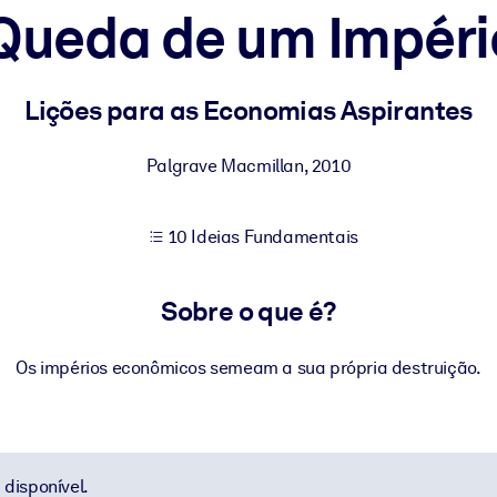
Queda de um Impér
sultados de aprendizagem mais sólidos.
Lições para as Economias Aspirantes
s confiável e pronto para uso.
Palgrave Macmillan
,
2010
10 Ideias Fundamentais
urado para melhorar os resultados.
Sobre o que é?
Os impérios econômicos semeam a sua própria destruição.
disponível.