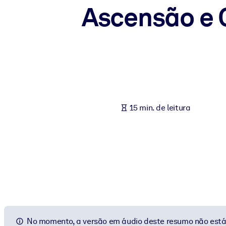
Ascensão e 
POR SISTEMA
Para LMS/LXP
Leve conhecimento verificado e conciso para seu LMS/LXP para re
Para bibliotecas corporativas
Enriqueça sua biblioteca corporativa com conhecimento de negócio
Para sistemas de IA
15 min. de leitura
Alimente seus sistemas de IA com conhecimento confiável e estrut
No momento, a versão em áudio deste resumo não está 