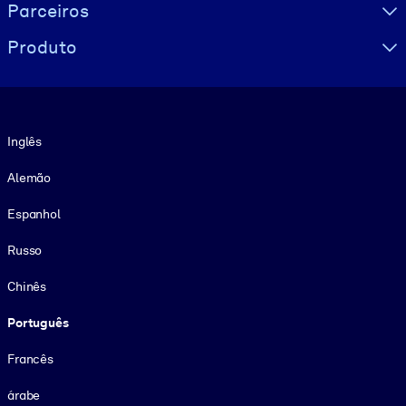
Parceiros
Produto
Idioma
Inglês
Alemão
Espanhol
Russo
Chinês
Português
Francês
árabe