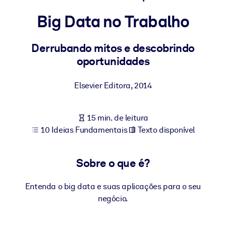
Construa uma força de trabalho mais saudável e resiliente.
Big Data no Trabalho
POR SISTEMA
Para LMS/LXP
Derrubando mitos e descobrindo
oportunidades
Leve conhecimento verificado e conciso para seu LMS/LXP para
resultados de aprendizagem mais sólidos.
Elsevier Editora
,
2014
Para bibliotecas corporativas
Enriqueça sua biblioteca corporativa com conhecimento de
15 min. de leitura
negócios confiável e pronto para uso.
10 Ideias Fundamentais
Texto disponível
Para sistemas de IA
Alimente seus sistemas de IA com conhecimento confiável e
Sobre o que é?
estruturado para melhorar os resultados.
Entenda o big data e suas aplicações para o seu
negócio.