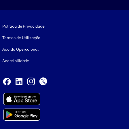
Footer legal
Política de Privacidade
Termos de Utilização
Acordo Operacional
Acessibilidade
Social and Apps
Facebook
LinkedIn
Instagram
X
© 1999-2026, getAbstract