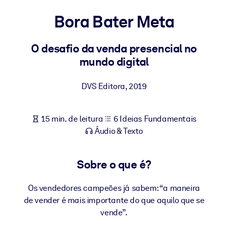
Construa uma força de trabalho mais saudável e resiliente.
Bora Bater Meta
POR SISTEMA
Para LMS/LXP
O desafio da venda presencial no
mundo digital
Leve conhecimento verificado e conciso para seu LMS/LXP para
resultados de aprendizagem mais sólidos.
DVS Editora
,
2019
Para bibliotecas corporativas
Enriqueça sua biblioteca corporativa com conhecimento de
15 min. de leitura
6 Ideias Fundamentais
negócios confiável e pronto para uso.
Áudio & Texto
Para sistemas de IA
Alimente seus sistemas de IA com conhecimento confiável e
Sobre o que é?
estruturado para melhorar os resultados.
Os vendedores campeões já sabem: “a maneira
de vender é mais importante do que aquilo que se
vende”.