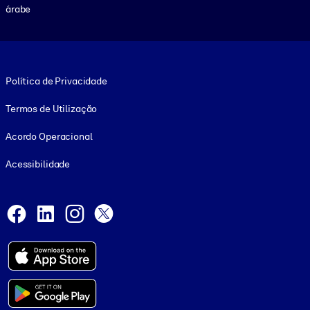
árabe
Footer legal
Política de Privacidade
Termos de Utilização
Acordo Operacional
Acessibilidade
Social and Apps
Facebook
LinkedIn
Instagram
X