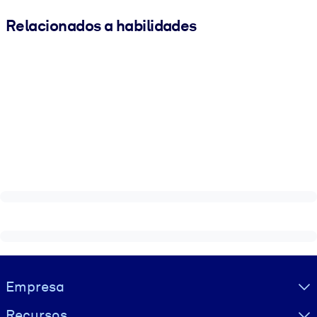
Relacionados a habilidades
Visually hidden Text
Empresa
Recursos