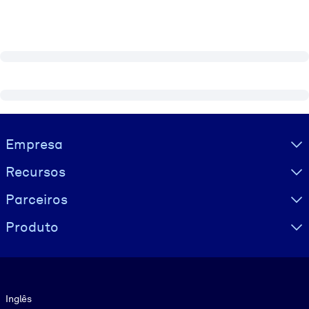
Visually hidden Text
Empresa
Recursos
Parceiros
Produto
Idioma
Inglês