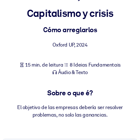
Construa uma força de trabalho mais saudável e resiliente.
Capitalismo y crisis
POR SISTEMA
Para LMS/LXP
Cómo arreglarlos
Leve conhecimento verificado e conciso para seu LMS/LXP para
Oxford UP
,
2024
resultados de aprendizagem mais sólidos.
Para bibliotecas corporativas
15 min. de leitura
8 Ideias Fundamentais
Enriqueça sua biblioteca corporativa com conhecimento de
Áudio & Texto
negócios confiável e pronto para uso.
Para sistemas de IA
Sobre o que é?
Alimente seus sistemas de IA com conhecimento confiável e
estruturado para melhorar os resultados.
El objetivo de las empresas debería ser resolver
problemas, no solo las ganancias.