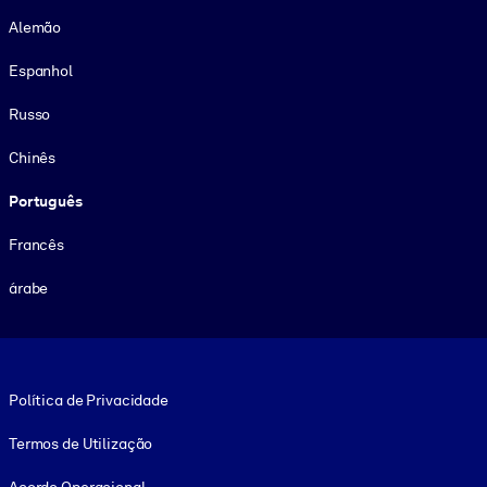
Alemão
Espanhol
Russo
Chinês
Português
Francês
árabe
Footer legal
Política de Privacidade
Termos de Utilização