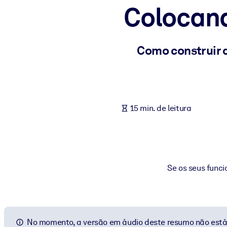
Colocand
POR SISTEMA
Para LMS/LXP
Leve conhecimento verificado e conciso para seu LMS/LXP para re
Como construir 
Para bibliotecas corporativas
Enriqueça sua biblioteca corporativa com conhecimento de negócio
Para sistemas de IA
15 min. de leitura
Alimente seus sistemas de IA com conhecimento confiável e estrut
Se os seus func
No momento, a versão em áudio deste resumo não está 