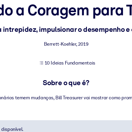
o a Coragem para 
sultados de aprendizagem mais sólidos.
a intrepidez, impulsionar o desempenho e 
s confiável e pronto para uso.
Berrett-Koehler
,
2019
10 Ideias Fundamentais
urado para melhorar os resultados.
Sobre o que é?
ionários temem mudanças, Bill Treasurer vai mostrar como pro
disponível.