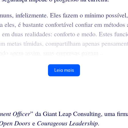
ns, infelizmente. Eles fazem o mínimo possível,
ra eles, é bastante confortável confiar em métodos
as em duas realidades: conforto e medo. Estes fun
m metas tímidas, compartilham apenas pensamentos
ando agem assim, suas empresas pagam ...
Leia mais
ment Officer
” da Giant Leap Consulting, uma firm
Open
Doors
Courageous Leadership
e
.