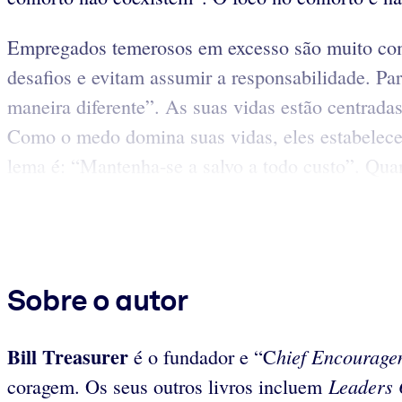
Empregados temerosos em excesso são muito comu
desafios e evitam assumir a responsabilidade. Pa
maneira diferente”. As suas vidas estão centrad
Como o medo domina suas vidas, eles estabelece
lema é: “Mantenha-se a salvo a todo custo”. Qu
Sobre o autor
Bill
Treasurer
hief Encourage
é o fundador e “C
Leaders
coragem. Os seus outros livros incluem