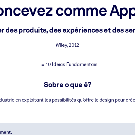
oncevez comme App
sultados de aprendizagem mais sólidos.
er des produits, des expériences et des se
s confiável e pronto para uso.
Wiley
,
2012
10 Ideias Fundamentais
urado para melhorar os resultados.
Sobre o que é?
ustrie en exploitant les possibilités qu’offre le design pour crée
ement.