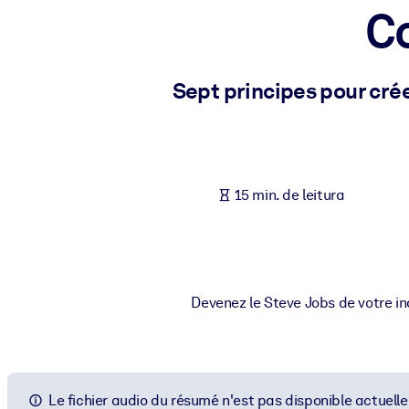
C
POR SISTEMA
Para LMS/LXP
Leve conhecimento verificado e conciso para seu LMS/LXP para re
Sept principes pour cré
Para bibliotecas corporativas
Enriqueça sua biblioteca corporativa com conhecimento de negócio
Para sistemas de IA
15 min. de leitura
Alimente seus sistemas de IA com conhecimento confiável e estrut
Devenez le Steve Jobs de votre ind
Le fichier audio du résumé n'est pas disponible actuell