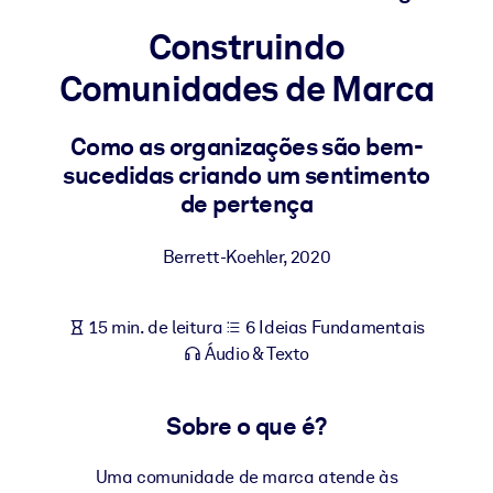
Construa uma força de trabalho mais saudável e resiliente.
Construindo
Comunidades de Marca
POR SISTEMA
Para LMS/LXP
Leve conhecimento verificado e conciso para seu LMS/LXP para
Como as organizações são bem-
resultados de aprendizagem mais sólidos.
sucedidas criando um sentimento
de pertença
Para bibliotecas corporativas
Enriqueça sua biblioteca corporativa com conhecimento de
Berrett-Koehler
,
2020
negócios confiável e pronto para uso.
Para sistemas de IA
15 min. de leitura
6 Ideias Fundamentais
Alimente seus sistemas de IA com conhecimento confiável e
Áudio & Texto
estruturado para melhorar os resultados.
Sobre o que é?
Uma comunidade de marca atende às