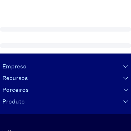
Visually hidden Text
Empresa
Recursos
Parceiros
Produto
Idioma