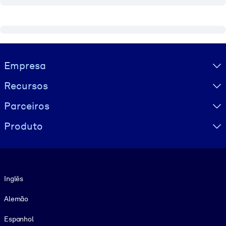
Visually hidden Text
Empresa
Recursos
Parceiros
Produto
Idioma
Inglês
Alemão
Espanhol