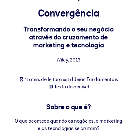
Construa uma força de trabalho mais saudável e resiliente.
Convergência
POR SISTEMA
Para LMS/LXP
Transformando o seu negócio
através do cruzamento de
Leve conhecimento verificado e conciso para seu LMS/LXP para
marketing e tecnologia
resultados de aprendizagem mais sólidos.
Para bibliotecas corporativas
Wiley
,
2013
Enriqueça sua biblioteca corporativa com conhecimento de
negócios confiável e pronto para uso.
15 min. de leitura
5 Ideias Fundamentais
Para sistemas de IA
Texto disponível
Alimente seus sistemas de IA com conhecimento confiável e
estruturado para melhorar os resultados.
Sobre o que é?
O que acontece quando os negócios, o marketing
e as tecnologias se cruzam?