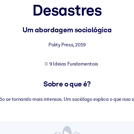
Desastres
sultados de aprendizagem mais sólidos.
Um abordagem sociológica
s confiável e pronto para uso.
Polity Press
,
2019
9 Ideias Fundamentais
urado para melhorar os resultados.
Sobre o que é?
ão se tornando mais intensos. Um sociólogo explica o que isso s