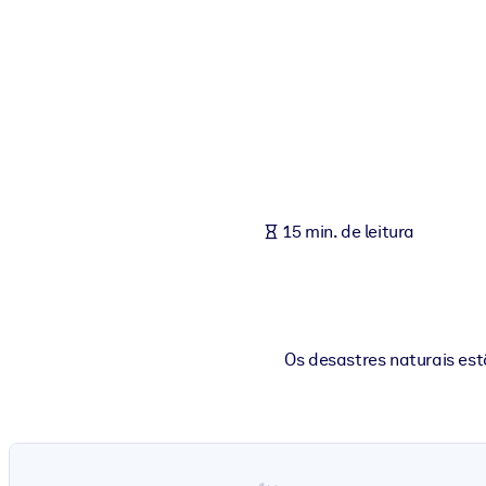
POR SISTEMA
Para LMS/LXP
Leve conhecimento verificado e conciso para seu LMS/LXP para re
Para bibliotecas corporativas
Enriqueça sua biblioteca corporativa com conhecimento de negócio
Para sistemas de IA
15 min. de leitura
Alimente seus sistemas de IA com conhecimento confiável e estrut
Os desastres naturais est