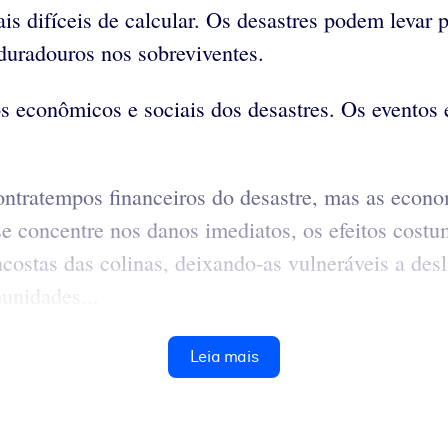
mais difíceis de calcular. Os desastres podem leva
duradouros nos sobreviventes.
s econômicos e sociais dos desastres. Os eventos
tratempos financeiros do desastre, mas as economi
e concentre nos danos imediatos, os efeitos cost
ncostas das colinas, deixando-as vulneráveis a des
unidades...
Leia mais