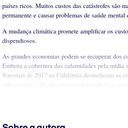
países ricos. Muitos custos das catástrofes são 
permanente e causar problemas de saúde mental 
A mudança climática promete amplificar os custo
dispendiosos.
As grandes economias podem se recuperar dos con
Embora a cobertura das calamidades pela mídia s
florestais de 2017 na Califórnia desnudaram as e
subsequentes. Os desastres podem infligir as com
Sobre a autora