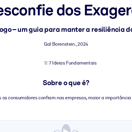
esconfie dos Exager
sultados de aprendizagem mais sólidos.
go – um guia para manter a resiliência da
s confiável e pronto para uso.
Gal Borenstein
,
2024
7 Ideias Fundamentais
urado para melhorar os resultados.
Sobre o que é?
 os consumidores confiam nas empresas, maior a importância 