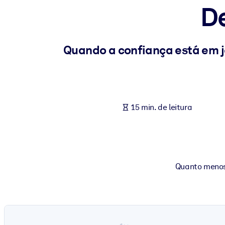
D
POR SISTEMA
Para LMS/LXP
Leve conhecimento verificado e conciso para seu LMS/LXP para re
Quando a confiança está em jo
Para bibliotecas corporativas
Enriqueça sua biblioteca corporativa com conhecimento de negócio
Para sistemas de IA
15 min. de leitura
Alimente seus sistemas de IA com conhecimento confiável e estrut
Quanto menos