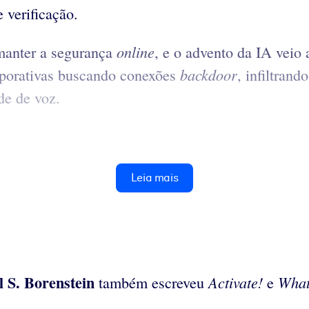
 verificação.
online
 manter a segurança
, e o advento da IA veio 
backdoor
rporativas buscando conexões
, infiltrand
de de voz.
Leia mais
l S. Borenstein
Activate!
What
também escreveu
e