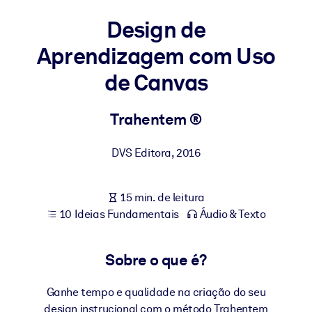
Construa uma força de trabalho mais saudável e resiliente.
Design de
Aprendizagem com Uso
POR SISTEMA
Para LMS/LXP
de Canvas
Leve conhecimento verificado e conciso para seu LMS/LXP para
resultados de aprendizagem mais sólidos.
Trahentem ®
Para bibliotecas corporativas
Enriqueça sua biblioteca corporativa com conhecimento de
DVS Editora
,
2016
negócios confiável e pronto para uso.
Para sistemas de IA
15 min. de leitura
10 Ideias Fundamentais
Áudio & Texto
Alimente seus sistemas de IA com conhecimento confiável e
estruturado para melhorar os resultados.
Sobre o que é?
Ganhe tempo e qualidade na criação do seu
design instrucional com o método Trahentem