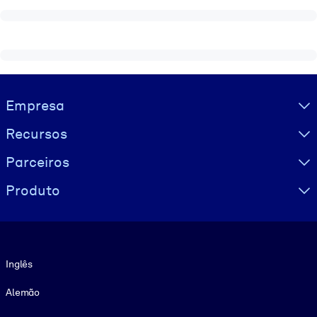
Visually hidden Text
Empresa
Recursos
Parceiros
Produto
Idioma
Inglês
Alemão