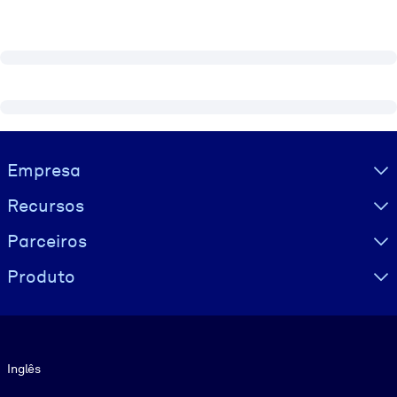
Visually hidden Text
Empresa
Recursos
Parceiros
Produto
Idioma
Inglês