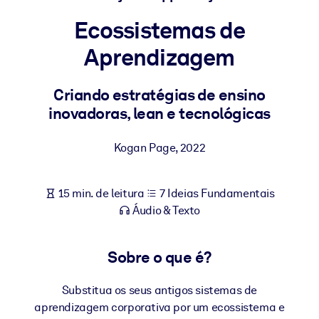
Construa uma força de trabalho mais saudável e resiliente.
Ecossistemas de
Aprendizagem
POR SISTEMA
Para LMS/LXP
Leve conhecimento verificado e conciso para seu LMS/LXP para
Criando estratégias de ensino
resultados de aprendizagem mais sólidos.
inovadoras, lean e tecnológicas
Para bibliotecas corporativas
Kogan Page
,
2022
Enriqueça sua biblioteca corporativa com conhecimento de
negócios confiável e pronto para uso.
15 min. de leitura
7 Ideias Fundamentais
Para sistemas de IA
Áudio & Texto
Alimente seus sistemas de IA com conhecimento confiável e
estruturado para melhorar os resultados.
Sobre o que é?
Substitua os seus antigos sistemas de
aprendizagem corporativa por um ecossistema e