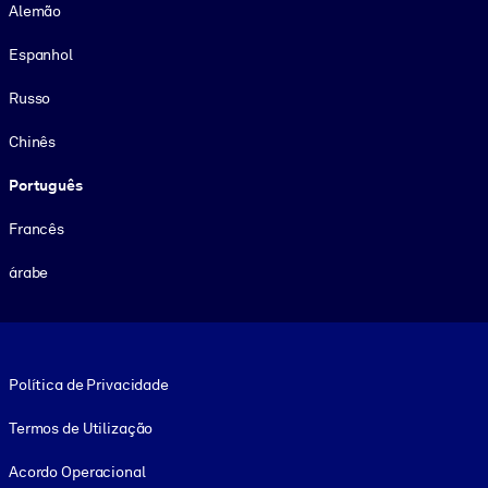
Alemão
Espanhol
Russo
Chinês
Português
Francês
árabe
Footer legal
Política de Privacidade
Termos de Utilização
Acordo Operacional