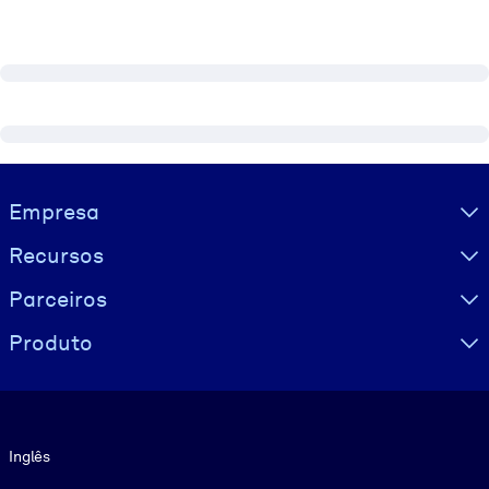
Visually hidden Text
Empresa
Recursos
Parceiros
Produto
Idioma
Inglês