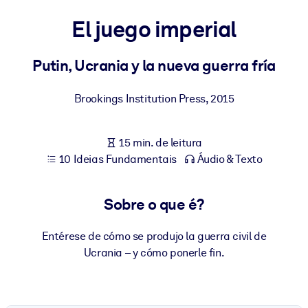
Construa uma força de trabalho mais saudável e resiliente.
El juego imperial
POR SISTEMA
Para LMS/LXP
Putin, Ucrania y la nueva guerra fría
Leve conhecimento verificado e conciso para seu LMS/LXP para
Brookings Institution Press
,
2015
resultados de aprendizagem mais sólidos.
Para bibliotecas corporativas
15 min. de leitura
Enriqueça sua biblioteca corporativa com conhecimento de
10 Ideias Fundamentais
Áudio & Texto
negócios confiável e pronto para uso.
Para sistemas de IA
Sobre o que é?
Alimente seus sistemas de IA com conhecimento confiável e
estruturado para melhorar os resultados.
Entérese de cómo se produjo la guerra civil de
Ucrania – y cómo ponerle fin.