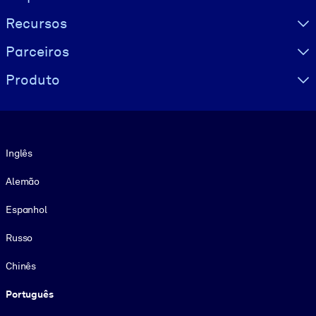
Recursos
Parceiros
Produto
Idioma
Inglês
Alemão
Espanhol
Russo
Chinês
Português