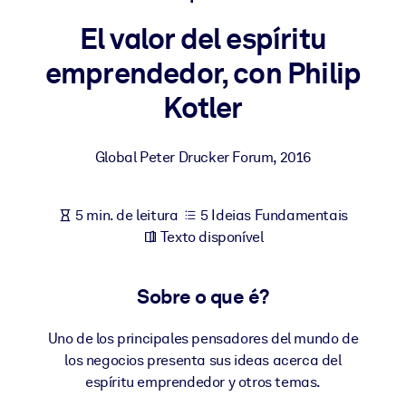
Construa uma força de trabalho mais saudável e resiliente.
El valor del espíritu
emprendedor, con Philip
POR SISTEMA
Para LMS/LXP
Kotler
Leve conhecimento verificado e conciso para seu LMS/LXP para
resultados de aprendizagem mais sólidos.
Global Peter Drucker Forum
,
2016
Para bibliotecas corporativas
Enriqueça sua biblioteca corporativa com conhecimento de
5 min. de leitura
5 Ideias Fundamentais
negócios confiável e pronto para uso.
Texto disponível
Para sistemas de IA
Alimente seus sistemas de IA com conhecimento confiável e
Sobre o que é?
estruturado para melhorar os resultados.
Uno de los principales pensadores del mundo de
los negocios presenta sus ideas acerca del
espíritu emprendedor y otros temas.