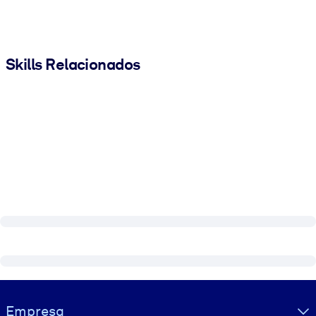
Skills Relacionados
Visually hidden Text
Empresa