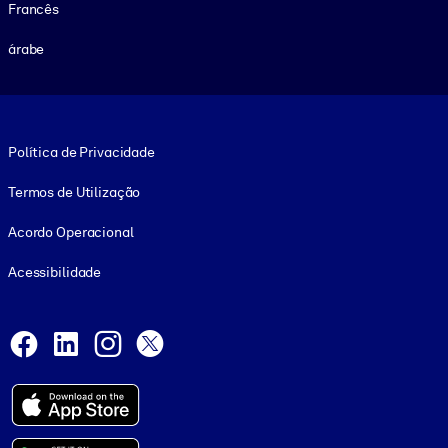
Francês
árabe
Footer legal
Política de Privacidade
Termos de Utilização
Acordo Operacional
Acessibilidade
Social and Apps
Facebook
LinkedIn
Instagram
X