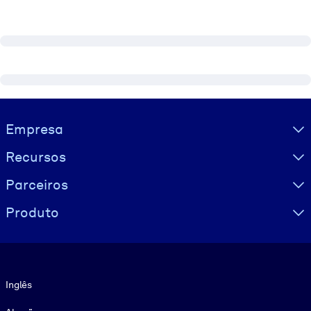
Visually hidden Text
Empresa
Recursos
Parceiros
Produto
Idioma
Inglês