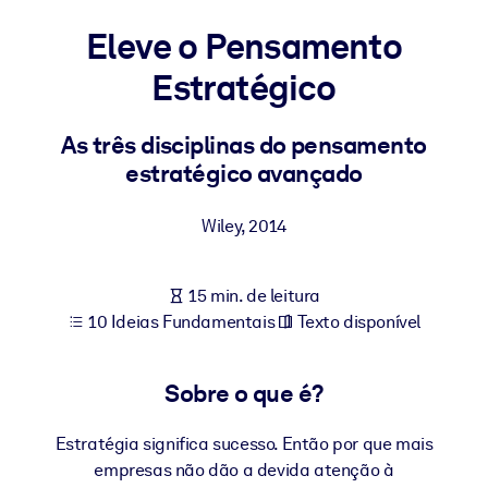
Construa uma força de trabalho mais saudável e resiliente.
Eleve o Pensamento
Estratégico
POR SISTEMA
Para LMS/LXP
Leve conhecimento verificado e conciso para seu LMS/LXP para
As três disciplinas do pensamento
resultados de aprendizagem mais sólidos.
estratégico avançado
Para bibliotecas corporativas
Wiley
,
2014
Enriqueça sua biblioteca corporativa com conhecimento de
negócios confiável e pronto para uso.
15 min. de leitura
Para sistemas de IA
10 Ideias Fundamentais
Texto disponível
Alimente seus sistemas de IA com conhecimento confiável e
estruturado para melhorar os resultados.
Sobre o que é?
Estratégia significa sucesso. Então por que mais
empresas não dão a devida atenção à