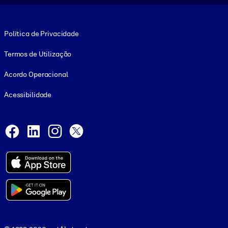
Footer legal
Política de Privacidade
Termos de Utilização
Acordo Operacional
Acessibilidade
Social and Apps
Facebook
LinkedIn
Instagram
X
© 1999-2026, getAbstract