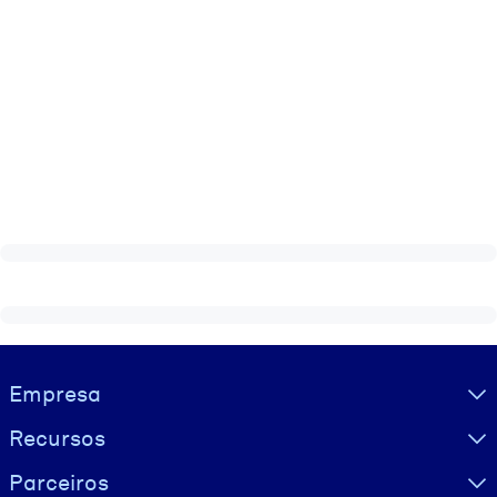
Visually hidden Text
Empresa
Recursos
Parceiros