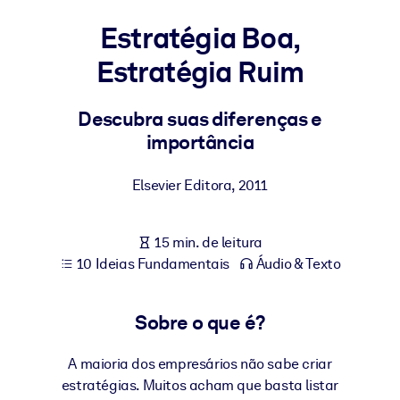
Construa uma força de trabalho mais saudável e resiliente.
Estratégia Boa,
Estratégia Ruim
POR SISTEMA
Para LMS/LXP
Leve conhecimento verificado e conciso para seu LMS/LXP para
Descubra suas diferenças e
resultados de aprendizagem mais sólidos.
importância
Para bibliotecas corporativas
Elsevier Editora
,
2011
Enriqueça sua biblioteca corporativa com conhecimento de
negócios confiável e pronto para uso.
15 min. de leitura
Para sistemas de IA
10 Ideias Fundamentais
Áudio & Texto
Alimente seus sistemas de IA com conhecimento confiável e
estruturado para melhorar os resultados.
Sobre o que é?
A maioria dos empresários não sabe criar
estratégias. Muitos acham que basta listar