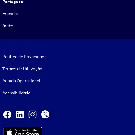
Português
Francês
árabe
Footer legal
Política de Privacidade
Termos de Utilização
Acordo Operacional
Acessibilidade
Social and Apps
Facebook
LinkedIn
Instagram
X