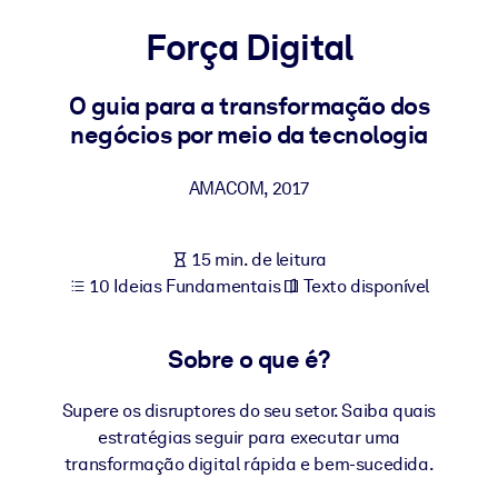
Construa uma força de trabalho mais saudável e resiliente.
Força Digital
POR SISTEMA
Para LMS/LXP
O guia para a transformação dos
negócios por meio da tecnologia
Leve conhecimento verificado e conciso para seu LMS/LXP para
resultados de aprendizagem mais sólidos.
AMACOM
,
2017
Para bibliotecas corporativas
Enriqueça sua biblioteca corporativa com conhecimento de
15 min. de leitura
negócios confiável e pronto para uso.
10 Ideias Fundamentais
Texto disponível
Para sistemas de IA
Alimente seus sistemas de IA com conhecimento confiável e
Sobre o que é?
estruturado para melhorar os resultados.
Supere os disruptores do seu setor. Saiba quais
estratégias seguir para executar uma
transformação digital rápida e bem-sucedida.