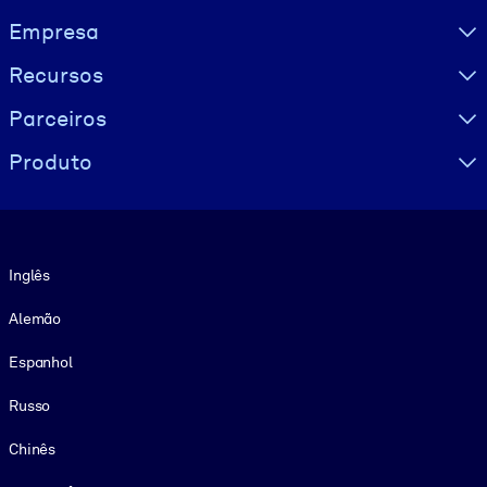
Visually hidden Text
Empresa
Recursos
Parceiros
Produto
Idioma
Inglês
Alemão
Espanhol
Russo
Chinês