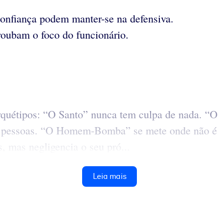
onfiança podem manter-se na defensiva.
roubam o foco do funcionário.
rquétipos: “O Santo” nunca tem culpa de nada. “
 pessoas. “O Homem-Bomba” se mete onde não é 
, mas negligencia o seu pró...
Leia mais