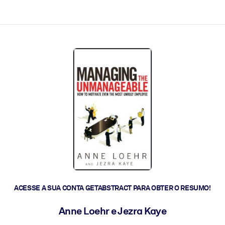
 a ação rápida.
 futuro.
ACESSE A SUA CONTA GETABSTRACT PARA OBTER O RESUMO!
Anne Loehr e Jezra Kaye