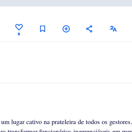
8
er um lugar cativo na prateleira de todos os gestor
ara transformar funcionários ingerenciáveis em me