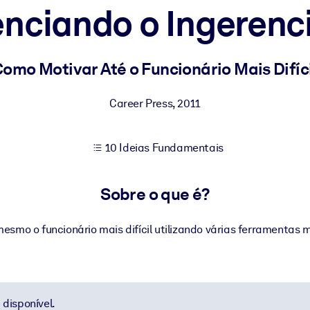
nciando o Ingerenc
sultados de aprendizagem mais sólidos.
Como Motivar Até o Funcionário Mais Difíci
s confiável e pronto para uso.
Career Press
,
2011
10 Ideias Fundamentais
urado para melhorar os resultados.
Sobre o que é?
esmo o funcionário mais difícil utilizando várias ferramentas m
disponível.