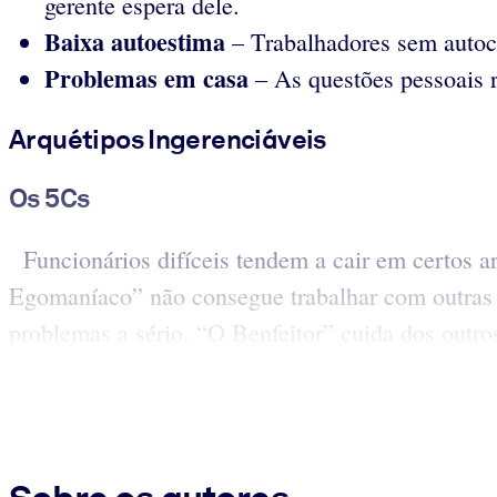
gerente espera dele.
Baixa autoestima
– Trabalhadores sem autoc
Problemas em casa
– As questões pessoais 
Arquétipos Ingerenciáveis
Os 5Cs
Funcionários difíceis tendem a cair em certos a
Egomaníaco” não consegue trabalhar com outras
problemas a sério. “O Benfeitor” cuida dos outros