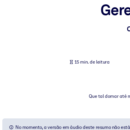
Gere
POR SISTEMA
Para LMS/LXP
Leve conhecimento verificado e conciso para seu LMS/LXP para re
Para bibliotecas corporativas
Enriqueça sua biblioteca corporativa com conhecimento de negócio
Para sistemas de IA
15 min. de leitura
Alimente seus sistemas de IA com conhecimento confiável e estrut
Que tal domar até m
No momento, a versão em áudio deste resumo não está 