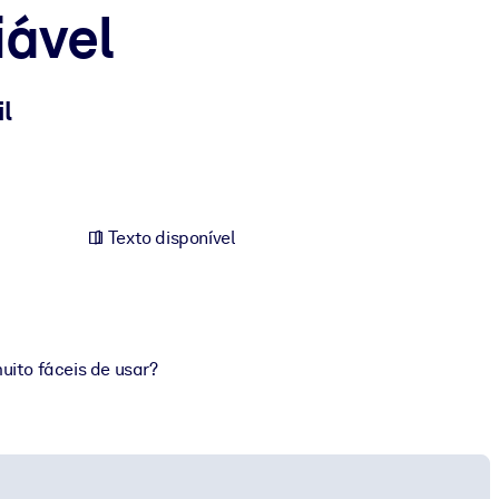
iável
l
Texto disponível
uito fáceis de usar?